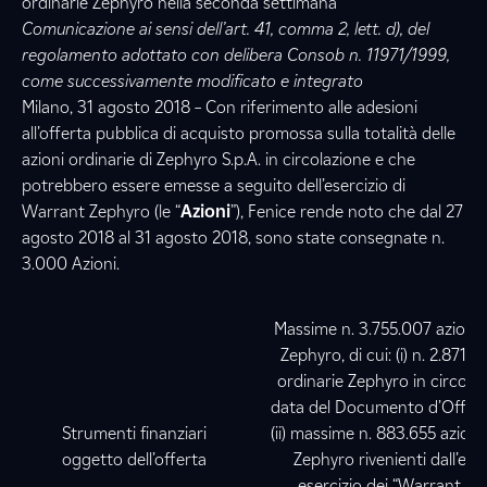
ordinarie Zephyro nella seconda settimana
Comunicazione ai sensi dell’art. 41, comma 2, lett. d), del
regolamento adottato con delibera
Consob
n. 11971/1999,
come successivamente modificato e integrato
Milano, 31 agosto 2018 – Con riferimento alle adesioni
all’offerta pubblica di acquisto promossa sulla totalità delle
azioni ordinarie di Zephyro S.p.A. in circolazione e che
potrebbero essere emesse a seguito dell’esercizio di
Warrant Zephyro (le “
Azioni
”), Fenice rende noto che dal 27
agosto 2018 al 31 agosto 2018, sono state consegnate n.
3.000 Azioni.
Massime n. 3.755.007 azioni 
Zephyro, di cui: (i) n. 2.871.3
ordinarie Zephyro in circolaz
data del Documento d’Offerta
Strumenti finanziari
(ii) massime n. 883.655 azioni
oggetto dell’offerta
Zephyro rivenienti dall’eve
esercizio dei “Warrant Z