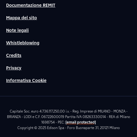
Documentazione REMIT
Mappa del sito
Note legali
Whistleblowing
Credits
Privacy
Informativa Cookie
Capitale Soc. euro 4.736.117.250,00 i.v. - Reg. Imprese di MILANO - MONZA -
BRIANZA - LODI e C.F. 06722600019 Partita IVA 08263330014 - REA di Milano
1698754 - PEC:
[email protected]
Copyright © 2025 Edison Spa - Foro Buonaparte 31, 20121 Milano