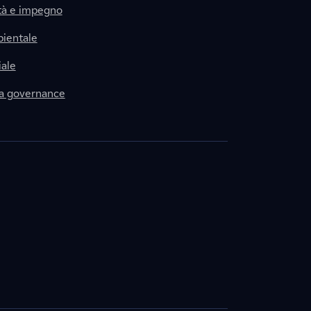
tà e impegno
ientale
ale
la governance