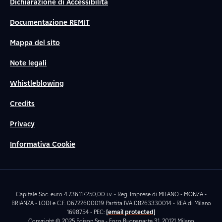
Dichiarazione di Accessibilità
Documentazione REMIT
Mappa del sito
Note legali
Whistleblowing
Credits
Privacy
Informativa Cookie
Capitale Soc. euro 4.736.117.250,00 i.v. - Reg. Imprese di MILANO - MONZA -
BRIANZA - LODI e C.F. 06722600019 Partita IVA 08263330014 - REA di Milano
1698754 - PEC:
[email protected]
Copyright © 2025 Edison Spa - Foro Buonaparte 31, 20121 Milano