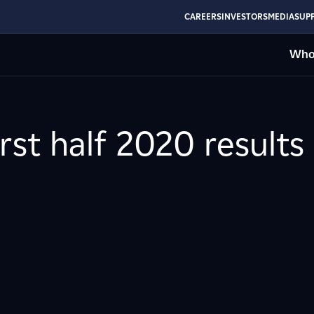
CAREERS
INVESTORS
MEDIA
SUPP
Who
rst half 2020 results