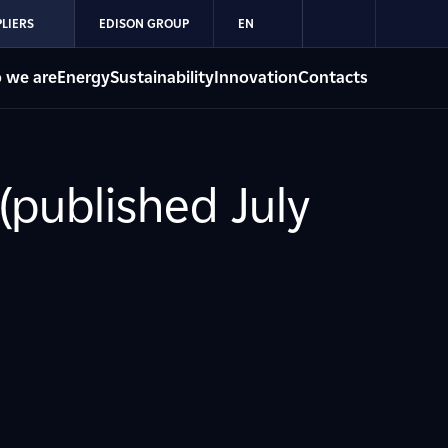
LIERS
EDISON GROUP
EN
 we are
Energy
Sustainability
Innovation
Contacts
 (published July