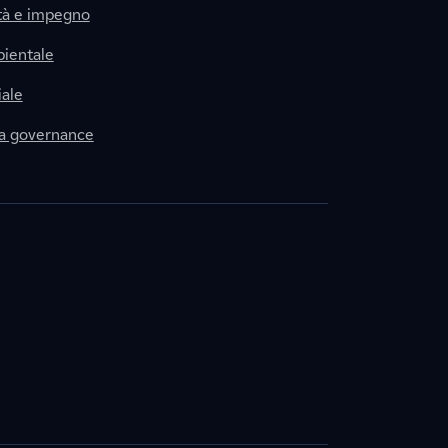
tà e impegno
ientale
ale
la governance