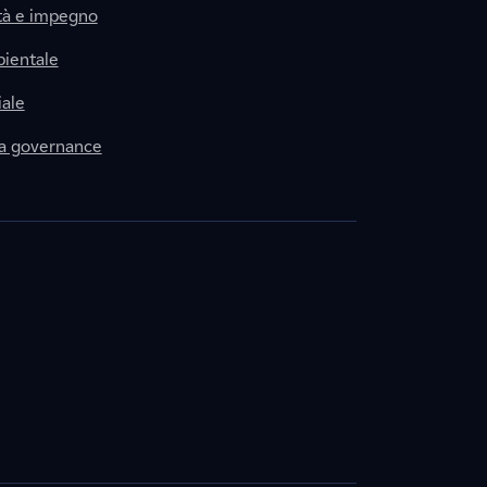
tà e impegno
ientale
ale
la governance