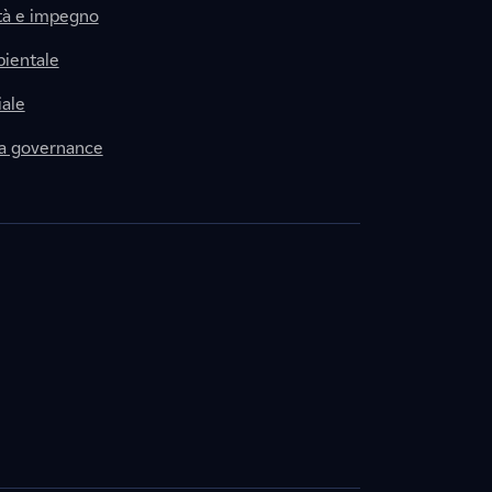
tà e impegno
ientale
ale
la governance