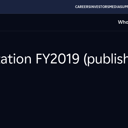
CAREERS
INVESTORS
MEDIA
SUPP
Who
ation FY2019 (publish