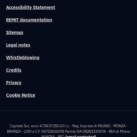
Accessibility Statement
REMIT documentation
Sitemap
Legal notes
Whistleblowing
Credits
Privacy
Cookie Notice
Capitale Soc. euro 4.736.117.250,00 i.v. - Reg. Imprese di MILANO - MONZA -
BRIANZA - LODI e C.F. 06722600019 Partita IVA 08263330014 - REA di Milano
1698754 - PEC:
[email protected]