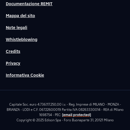
Documentazione REMIT
Mappa del sito
Note legali
Whistleblowing
Credits
Privacy
Informativa Cookie
Capitale Soc. euro 4.736.117.250,00 i.v. - Reg. Imprese di MILANO - MONZA -
BRIANZA - LODI e C.F. 06722600019 Partita IVA 08263330014 - REA di Milano
1698754 - PEC:
[email protected]
Copyright © 2025 Edison Spa - Foro Buonaparte 31, 20121 Milano