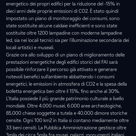
energetico dei propri edifici per la riduzione del -15% in
dieci anni delle proprie emissioni di CO2. È stato quindi
impostato un piano di monitoraggio dei consumi, sono
state sostituite alcune caldaie inefficienti e sono state
sostituite oltre 1200 lampadine con moderne lampadine
led, sia nei locali tecnici sia per l'illuminazione secondaria dei
locali artistici e museali.
Grazie ora allo sviluppo di un piano di miglioramento delle
prestazioni energetiche degli edifici storici del FAI sarà
possibile rinforzare il percorso già attivato e generare
notevoli benefici sull'ambiente
abbattendo i consumi
energetici, le emissioni in atmosfera di CO
2 e la spesa della
bolletta energetica ben oltre il 15%, fino anche al 30%.
L'Italia possiede il più grande patrimonio culturale a livello
mondiale. Oltre 4.000 musei, 6.000 aree archeologiche,
85.000 chiese soggette a tutela e 40.000 dimore storiche
censite. Ogni 100 km2 in Italia si contano mediamente oltre
33 beni censiti. La Pubblica Amministrazione gestisce oltre
3mila dei circa 5mila fra musei, palazzi, monumenti italiani