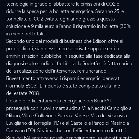
tecnologia in grado di abbattere le emissioni di CO
2
e
ridurre la spesa per la bolletta energetica. Saranno 25 le
tonnellate di CO
2
evitate ogni anno grazie a questa
soluzione e 9 mila euro all'anno il risparmio in bolletta (30%
in meno del totale).
Secondo uno dei modelli di business che Edison offre ai
propri clienti, siano essi imprese private oppure enti o
amministrazioni pubbliche, in seguito alla fase dedicata alla
diagnosi e allo studio di fattibilità, la Società si è fatta carico
della realizzazione dell'intervento, remunerando
l'investimento attraverso i risparmi energetici generati
(formula ESCo).
L'impianto è
stato completato alla fine
dell'estate 2018.
Il piano di efficientamento energetico dei Beni FAI
proseguirà con nuovi smart audit a Villa Necchi Campiglio a
Milano, Villa e Collezione Panza a Varese, Villa dei Vescovi a
Luvigliano di Torreglia (PD) e al Castello e Parco di Masino a
Caravino (TO). Si stima che con l'efficientamento di tutti i
Beni del FAI sarebbe possibile raggiungere un abbattimento