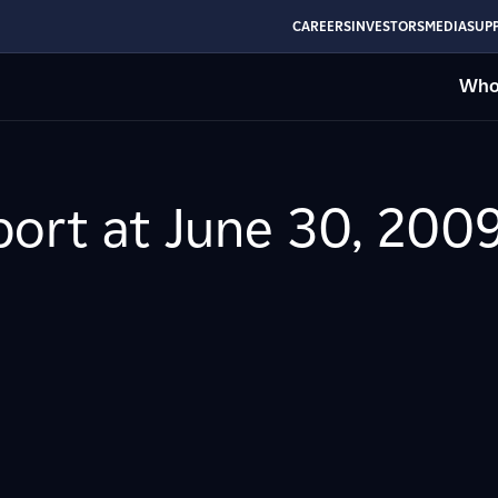
CAREERS
INVESTORS
MEDIA
SUPP
Who
ort at June 30, 200