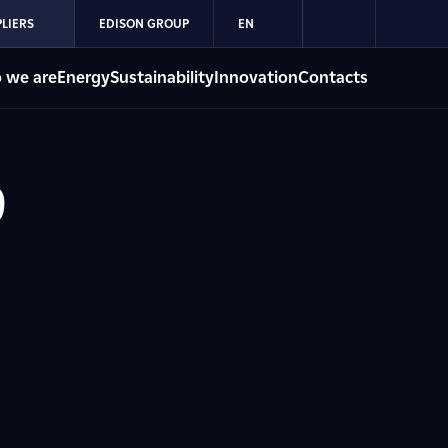
LIERS
EDISON GROUP
EN
 we are
Energy
Sustainability
Innovation
Contacts
9