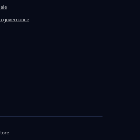
ale
la governance
itore