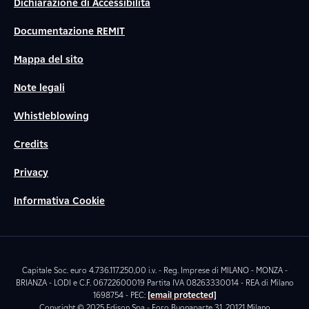
Dichiarazione di Accessibilità
Documentazione REMIT
Mappa del sito
Note legali
Whistleblowing
Credits
Privacy
Informativa Cookie
Capitale Soc. euro 4.736.117.250,00 i.v. - Reg. Imprese di MILANO - MONZA -
BRIANZA - LODI e C.F. 06722600019 Partita IVA 08263330014 - REA di Milano
1698754 - PEC:
[email protected]
Copyright © 2025 Edison Spa - Foro Buonaparte 31, 20121 Milano