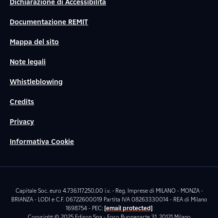
Dichiarazione di Accessibilità
Documentazione REMIT
Mappa del sito
Note legali
Whistleblowing
Credits
Privacy
Informativa Cookie
Capitale Soc. euro 4.736.117.250,00 i.v. - Reg. Imprese di MILANO - MONZA -
BRIANZA - LODI e C.F. 06722600019 Partita IVA 08263330014 - REA di Milano
1698754 - PEC:
[email protected]
Copyright © 2025 Edison Spa - Foro Buonaparte 31, 20121 Milano