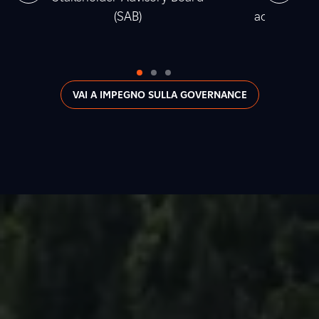
(SAB)
accumulata t
2
VAI A IMPEGNO SULLA GOVERNANCE