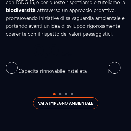
8
3
0
con l'SDG 15, e per questo rispettiamo e tuteliamo la
biodiversità
attraverso un approccio proattivo,
promuovendo iniziative di salvaguardia ambientale e
3
4
3
portando avanti un'idea di sviluppo rigorosamente
coerente con il rispetto dei valori paesaggistici.
0
0
,
0
0
0
7
,
GW
0
0
on
Capacità rinnovabile installata
Produzion
VAI A IMPEGNO AMBIENTALE