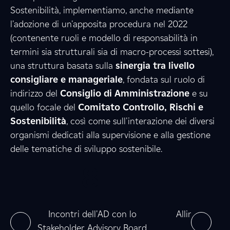
Sostenibilità, implementiamo, anche mediante
l'adozione di un'apposita procedura nel 2022
3
8
(contenente ruoli e modello di responsabilità in
termini sia strutturali sia di macro-processi sottesi),
una struttura basata sulla
sinergia tra livello
consigliare e manageriale
1
, fondata sul ruolo di
1
indirizzo del
Consiglio di Amministrazione
e su
quello focale del
Comitato Controllo, Rischi e
Sostenibilità
, così come sull'interazione dei diversi
1
5
organismi dedicati alla supervisione e alla gestione
delle tematiche di sviluppo sostenibile.
0
8
0
2
e
0
0
ne
Incontri dell'AD con lo
Allineamento
Stakeholder Advisory Board
nel 2025