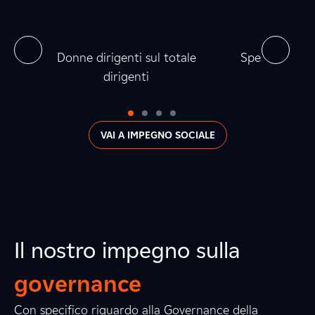
0
0
0
1
%
0
3
0
8
0
la
Donne dirigenti sul totale
Spesa verso fo
dirigenti
0
VAI A IMPEGNO SOCIALE
Il nostro impegno sulla
governance
Con specifico riguardo alla Governance della