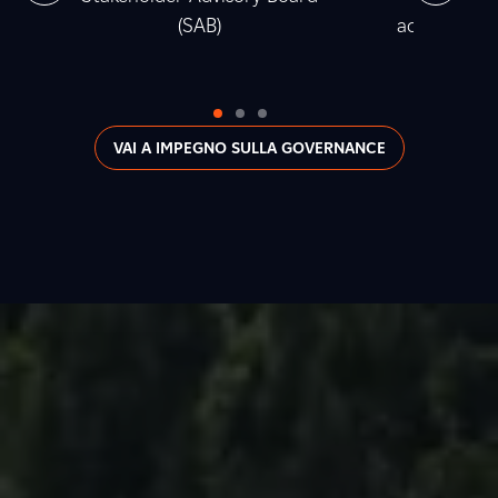
(SAB)
accumulata t
2
VAI A IMPEGNO SULLA GOVERNANCE