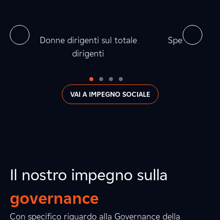
0
0
0
1
%
0
2
0
4
0
la
Donne dirigenti sul totale
Spesa verso fo
dirigenti
0
VAI A IMPEGNO SOCIALE
Il nostro impegno sulla
governance
Con specifico riguardo alla Governance della