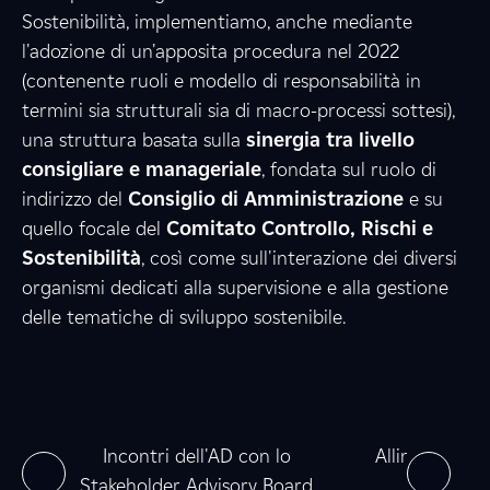
Sostenibilità, implementiamo, anche mediante
l'adozione di un'apposita procedura nel 2022
3
8
(contenente ruoli e modello di responsabilità in
termini sia strutturali sia di macro-processi sottesi),
una struttura basata sulla
sinergia tra livello
consigliare e manageriale
3
, fondata sul ruolo di
5
indirizzo del
Consiglio di Amministrazione
e su
quello focale del
Comitato Controllo, Rischi e
Sostenibilità
, così come sull'interazione dei diversi
7
8
organismi dedicati alla supervisione e alla gestione
delle tematiche di sviluppo sostenibile.
0
8
0
3
e
0
0
ne
Incontri dell'AD con lo
Allineamento
Stakeholder Advisory Board
nel 2025