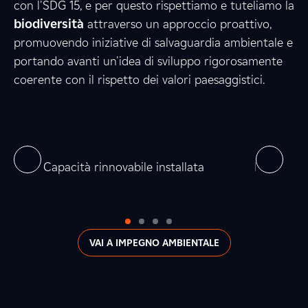
0
4
6
con l'SDG 15, e per questo rispettiamo e tuteliamo la
biodiversità
attraverso un approccio proattivo,
promuovendo iniziative di salvaguardia ambientale e
0
1
0
portando avanti un'idea di sviluppo rigorosamente
coerente con il rispetto dei valori paesaggistici.
0
6
,
0
0
0
3
,
GW
0
0
on
Capacità rinnovabile installata
Produzion
VAI A IMPEGNO AMBIENTALE