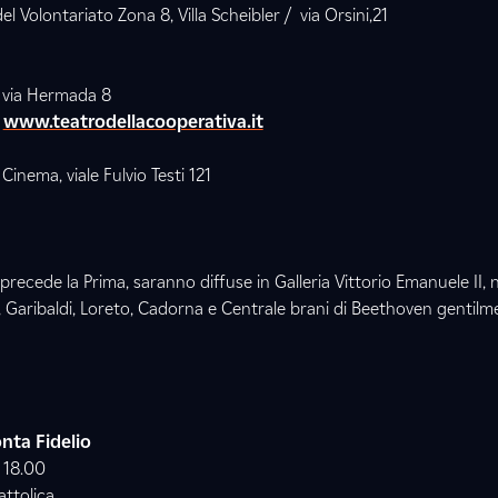
el Volontariato Zona 8, Villa Scheibler / via Orsini,21
/ via Hermada 8
-
www.teatrodellacooperativa.it
inema, viale Fulvio Testi 121
recede la Prima, saranno diffuse in Galleria Vittorio Emanuele II, 
 Garibaldi, Loreto, Cadorna e Centrale brani di Beethoven gentilm
nta Fidelio
 18.00
attolica