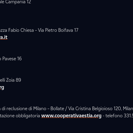
ale Campania 12
azza Fabio Chiesa – Via Pietro Boifava 17
a.it
o Pavese 16
elli Zoia 89
rg
 di reclusione di Milano – Bollate / Via Cristina Belgioioso 120, Mila
tazione obbligatoria
www.cooperativaestia.org
- telefono 331