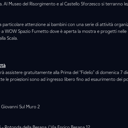
. Al Museo del Risorgimento e al Castello Sforzesco si terranno lez
una particolare attenzione ai bambini con una serie di attività organ
e a WOW Spazio Fumetto dove è aperta la mostra e progetti nelle 
lla Scala.
ttà
trà assistere gratuitamente alla Prima del “Fidelio” di domenica 7 
tte le proiezioni sono ad ingresso libero fino ad esaurimento dei po
n Giovanni Sul Muro 2
– Rotonda della Besana / Via Enrico Besana 12