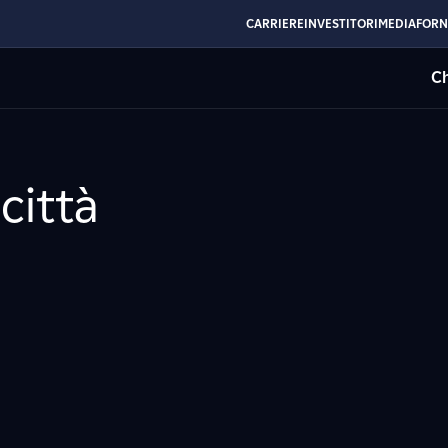
CARRIERE
INVESTITORI
MEDIA
FORN
Ch
 città