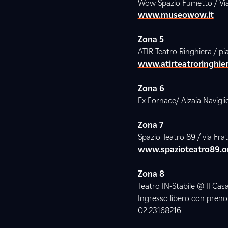
Wow Spazio Fumetto / Vi
www.museowow.it
Zona 5
ATIR Teatro Ringhiera / pi
www.atirteatroringhier
Zona 6
Ex Fornace/ Alzaia Navigli
Zona 7
Spazio Teatro 89 / via Frat
www.spazioteatro89.o
Zona 8
Teatro IN-Stabile @ II Casa
Ingresso libero con preno
02.23168216