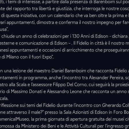
tti, i temi di interesse, a partire dalla presenza di Barenboim sul po
te del rapporto tra libertà e giustizia, che interroga le nostre co
 di questa iniziativa, con un calendario che va ben oltre la prima e
i vari appuntamenti, dimostra e conferma il nostro impegno per far
usa”.
si chiude un anno di celebrazioni per i 130 Anni di Edison - dichiar
 esterne e comunicazione di Edison – . Il Fidelio in città è il nostro
ilanesi appuntamenti e occasioni di arricchimento che proseguiran
di Milano con il fuori Expo”.
 con una lezione del maestro Daniel Barenboim che racconta Fidelio a
ppuntamenti in programma, anche l’incontro tra Alexander Pereira, 
atro alla Scala e l’assessore Filippo Del Corno, cui seguirà la proiez
rio di Massimo Donati e Alessandro Leone che racconta un anno d
cala.
 riflessione sui temi del Fidelio durante l’incontro con Gherardo Co
bene attraverso il male?” presso la Sala Azionisti di Edison in Foro Bo
nicalMuseo, la prima giornata di apertura gratuita dei musei civ
romossa da Ministero dei Beni e le Attività Culturali per l’ingresso g