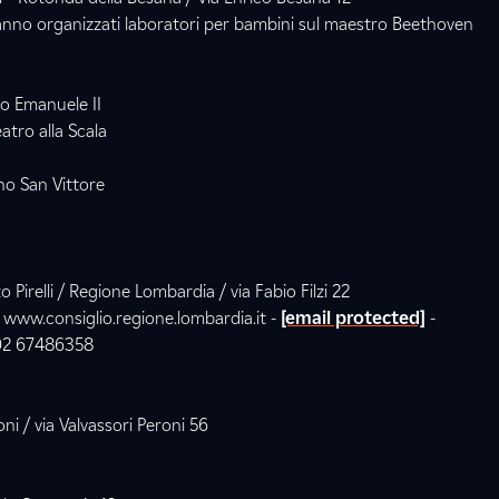
anno organizzati laboratori per bambini sul maestro Beethoven
io Emanuele II
atro alla Scala
no San Vittore
Pirelli / Regione Lombardia / via Fabio Filzi 22
 www.consiglio.regione.lombardia.it -
[email protected]
-
02 67486358
ni / via Valvassori Peroni 56