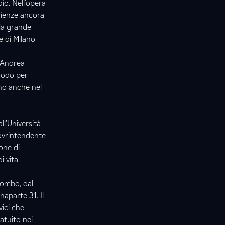
dio. Nell’opera
scienze ancora
 la grande
e di Milano
a Andrea
 modo per
no anche nel
ll’Università
sovrintendente
ione di
i vita
lombo, dal
naparte 31. Il
ici che
ratuito nei