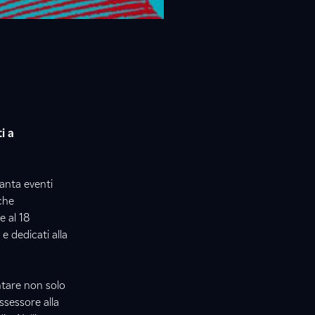
i a
ranta eventi
che
e al 18
 e dedicati alla
ntare non solo
ssessore alla