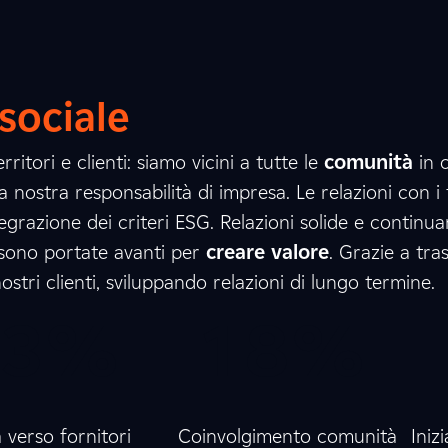
7
8
4
4
8
5
sociale
ritori e clienti: siamo vicini a tutte le
comunità
in c
 nostra responsabilità di impresa. Le relazioni con i
1
6
1
tegrazione dei criteri ESG. Relazioni solide e contin
o sono portate avanti per
creare valore
. Grazie a tra
ostri clienti, sviluppando relazioni di lungo termine.
0
3
%
0
1
0
8
%
 verso fornitori
Coinvolgimento comunità
Iniz