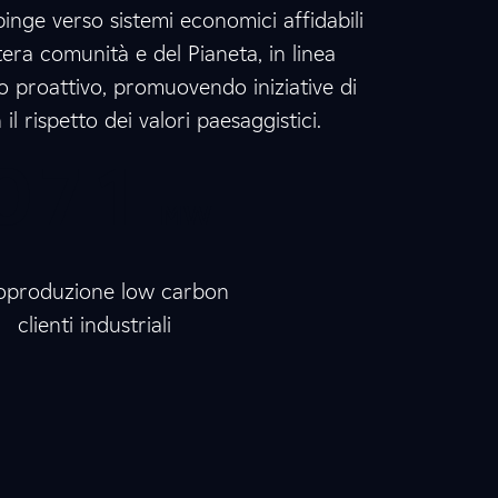
pinge verso sistemi economici affidabili
3
3
7
tera comunità e del Pianeta, in linea
 proattivo, promuovendo iniziative di
 rispetto dei valori paesaggistici.
0
0
0
7
0
1
MW
0
7
7
oproduzione low carbon
clienti industriali
0
0