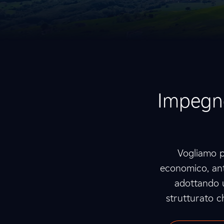
Impegno
Vogliamo p
economico, ant
adottando
strutturato ch