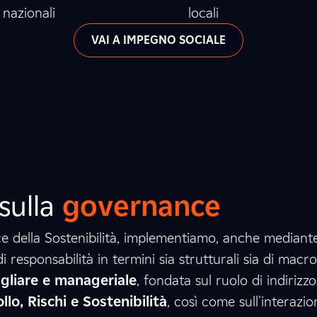
3
0
4
nazionali
locali
VAI A IMPEGNO SOCIALE
0
0
8
6
3
8
8
0
sulla
governance
e della Sostenibilità, implementiamo, anche mediante
 responsabilità in termini sia strutturali sia di macro
4
2
1
sigliare e manageriale
, fondata sul ruolo di indirizzo
lo, Rischi e Sostenibilità
, così come sull'interazio