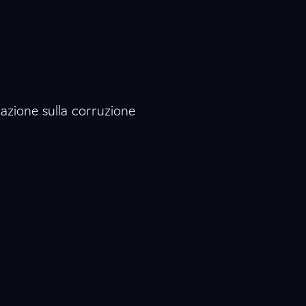
.
0
8
0
8
0
2
ore
8
8
3
azione sulla corruzione
0
0
0