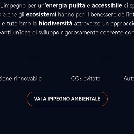
e. L'impegno per un
'energia pulita
e
accessibile
ci s
7
6
6
ale che gli
ecosistemi
hanno per il benessere dell'in
 e tuteliamo la
biodiversità
attraverso un approccio
nti un'idea di sviluppo rigorosamente coerente con il
,
0
0
0
5
,
0
0
TWh
Mt
0
ione rinnovabile
CO₂ evitata
Aut
VAI A IMPEGNO AMBIENTALE