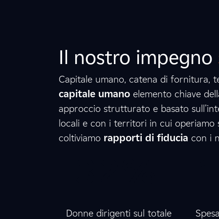
2
5
9
4
1
3
Il nostro impegno
Capitale umano, catena di fornitura, ter
capitale umano
elemento chiave della
8
4
2
approccio strutturato e basato sull’in
locali e con i territori in cui operiam
coltiviamo
rapporti di fiducia
con i n
0
3
0
2
%
0
1
Donne dirigenti sul totale
Spesa