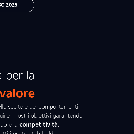
SO 2025
à per la
 valore
delle scelte e dei comportamenti
ire i nostri obiettivi garantendo
do e la
competitività
,
utti i nostri stakeholder.