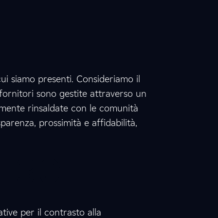
1
5
7
6
ui siamo presenti. Consideriamo il
 fornitori sono gestite attraverso un
1
2
uamente rinsaldate con le comunità
sparenza, prossimità e affidabilità,
0
3
0
0
2
iative per il contrasto alla