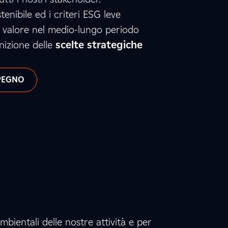
enibile ed i criteri ESG leve
i valore nel medio-lungo periodo
nizione delle
scelte strategiche
MPEGNO
1
2
8
2
3
6
1
mbientali delle nostre attività e per