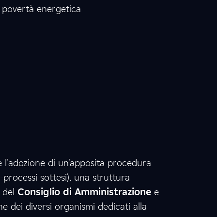
0
7
povertà energetica
6
5
0
6
5
7
3
1
5
 l'adozione di un'apposita procedura
-processi sottesi), una struttura
0
1
7
 del
Consiglio di Amministrazione
e
ne dei diversi organismi dedicati alla