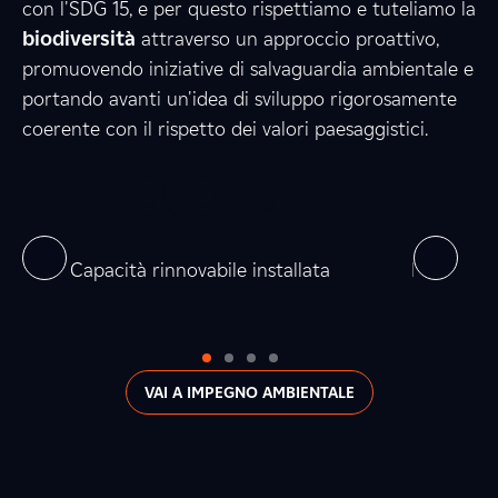
7
8
1
con l'SDG 15, e per questo rispettiamo e tuteliamo la
biodiversità
attraverso un approccio proattivo,
promuovendo iniziative di salvaguardia ambientale e
1
7
7
portando avanti un'idea di sviluppo rigorosamente
coerente con il rispetto dei valori paesaggistici.
0
0
,
0
0
0
5
,
GW
0
0
on
Capacità rinnovabile installata
Produzion
VAI A IMPEGNO AMBIENTALE