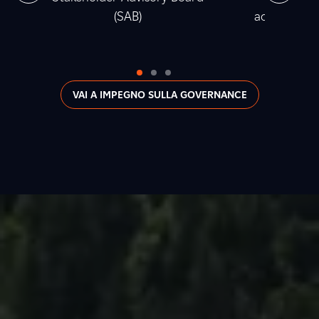
(SAB)
accumulata t
2
VAI A IMPEGNO SULLA GOVERNANCE