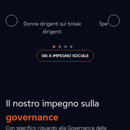
0
4
0
8
%
0
3
0
6
0
la
Donne dirigenti sul totale
Spesa verso fo
dirigenti
0
VAI A IMPEGNO SOCIALE
Il nostro impegno sulla
governance
Con specifico riguardo alla Governance della