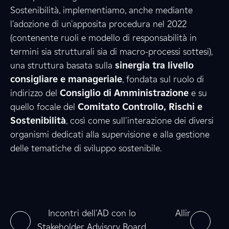
Sostenibilità, implementiamo, anche mediante
l'adozione di un'apposita procedura nel 2022
3
8
(contenente ruoli e modello di responsabilità in
termini sia strutturali sia di macro-processi sottesi),
una struttura basata sulla
sinergia tra livello
consigliare e manageriale
6
, fondata sul ruolo di
0
indirizzo del
Consiglio di Amministrazione
e su
quello focale del
Comitato Controllo, Rischi e
Sostenibilità
, così come sull'interazione dei diversi
6
7
organismi dedicati alla supervisione e alla gestione
delle tematiche di sviluppo sostenibile.
0
6
0
6
e
0
0
ne
Incontri dell'AD con lo
Allineamento
Stakeholder Advisory Board
nel 2025