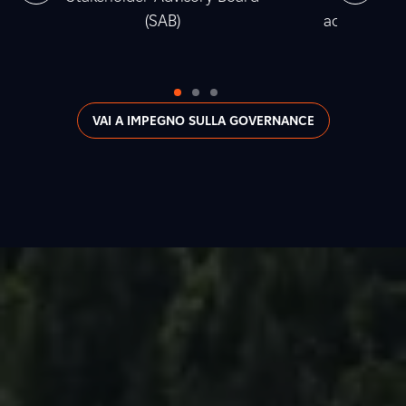
(SAB)
accumulata t
2
VAI A IMPEGNO SULLA GOVERNANCE