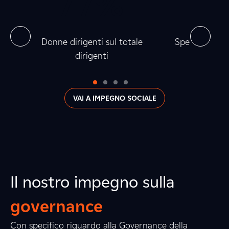
0
7
0
7
%
0
0
0
3
0
la
Donne dirigenti sul totale
Spesa verso fo
dirigenti
0
VAI A IMPEGNO SOCIALE
Il nostro impegno sulla
governance
Con specifico riguardo alla Governance della