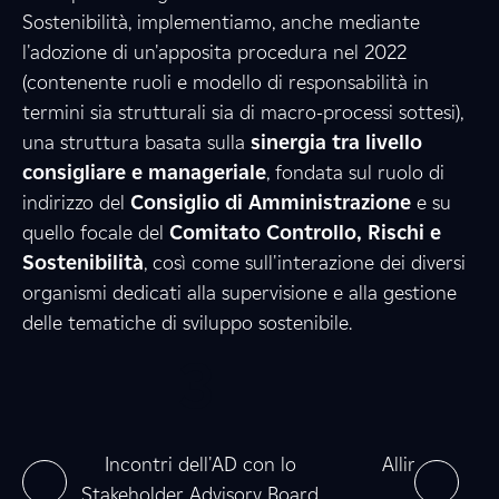
Sostenibilità, implementiamo, anche mediante
l'adozione di un'apposita procedura nel 2022
3
8
(contenente ruoli e modello di responsabilità in
termini sia strutturali sia di macro-processi sottesi),
una struttura basata sulla
sinergia tra livello
consigliare e manageriale
1
, fondata sul ruolo di
8
indirizzo del
Consiglio di Amministrazione
e su
quello focale del
Comitato Controllo, Rischi e
Sostenibilità
, così come sull'interazione dei diversi
7
1
organismi dedicati alla supervisione e alla gestione
delle tematiche di sviluppo sostenibile.
0
3
0
7
e
0
0
ne
Incontri dell'AD con lo
Allineamento
Stakeholder Advisory Board
nel 2025