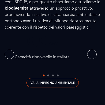
8
0
8
con l'SDG 15, e per questo rispettiamo e tuteliamo la
biodiversità
attraverso un approccio proattivo,
promuovendo iniziative di salvaguardia ambientale e
5
5
3
portando avanti un'idea di sviluppo rigorosamente
coerente con il rispetto dei valori paesaggistici.
0
6
,
0
0
0
6
,
GW
0
0
on
Capacità rinnovabile installata
Produzion
VAI A IMPEGNO AMBIENTALE