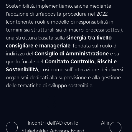
Sostenibilità, implementiamo, anche mediante
l'adozione di un'apposita procedura nel 2022
3
8
(contenente ruoli e modello di responsabilità in
termini sia strutturali sia di macro-processi sottesi),
una struttura basata sulla
sinergia tra livello
consigliare e manageriale
8
, fondata sul ruolo di
4
indirizzo del
Consiglio di Amministrazione
e su
quello focale del
Comitato Controllo, Rischi e
Sostenibilità
, così come sull'interazione dei diversi
8
1
organismi dedicati alla supervisione e alla gestione
delle tematiche di sviluppo sostenibile.
0
3
0
3
e
0
0
ne
Incontri dell'AD con lo
Allineamento
Stakeholder Advisory Board
nel 2025