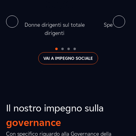
0
1
0
6
%
0
1
0
2
0
la
Donne dirigenti sul totale
Spesa verso fo
dirigenti
0
VAI A IMPEGNO SOCIALE
Il nostro impegno sulla
governance
Con specifico riguardo alla Governance della