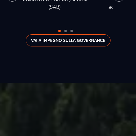
(SAB)
accumulata t
2
VAI A IMPEGNO SULLA GOVERNANCE