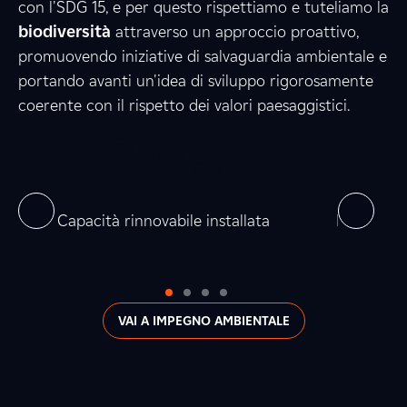
7
2
5
con l'SDG 15, e per questo rispettiamo e tuteliamo la
biodiversità
attraverso un approccio proattivo,
promuovendo iniziative di salvaguardia ambientale e
3
6
3
portando avanti un'idea di sviluppo rigorosamente
coerente con il rispetto dei valori paesaggistici.
0
2
,
0
0
0
8
,
GW
0
0
on
Capacità rinnovabile installata
Produzion
VAI A IMPEGNO AMBIENTALE