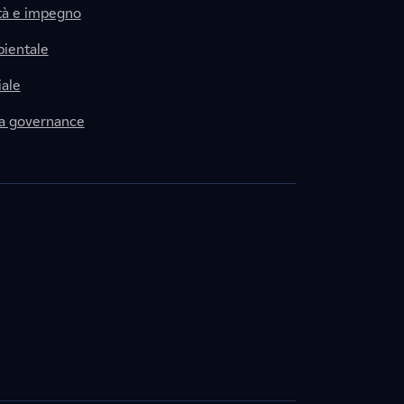
tà e impegno
ientale
ale
la governance