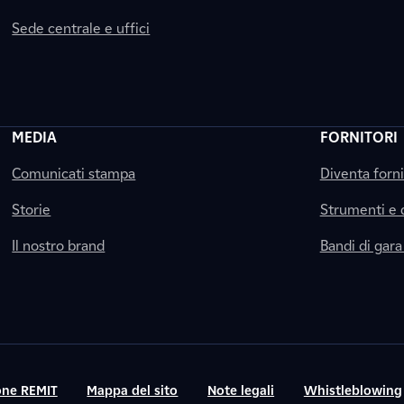
Sede centrale e uffici
MEDIA
FORNITORI
Comunicati stampa
Diventa forn
Storie
Strumenti e
Il nostro brand
Bandi di gara
ne REMIT
Mappa del sito
Note legali
Whistleblowing