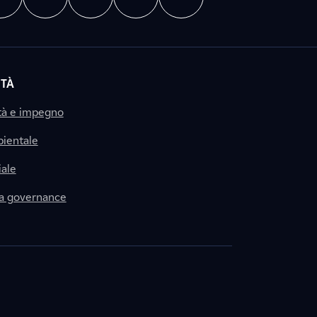
ITÀ
tà e impegno
ientale
ale
la governance