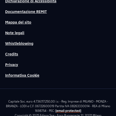
Dichiarazione di Accessibilità
Documentazione REMIT
Mappa del sito
Note legali
Whistleblowing
Credits
Privacy
Informativa Cookie
Capitale Soc. euro 4.736.117.250,00 i.v. - Reg. Imprese di MILANO - MONZA -
BRIANZA - LODI e C.F. 06722600019 Partita IVA 08263330014 - REA di Milano
1698754 - PEC:
[email protected]
Copyright © 2025 Edison Spa - Foro Buonaparte 31, 20121 Milano