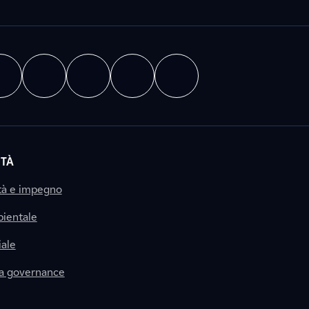
ITÀ
tà e impegno
ientale
ale
la governance