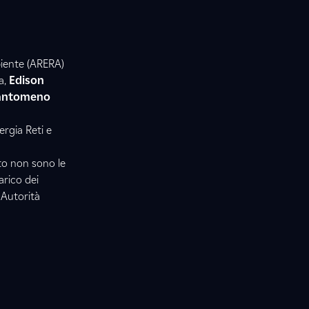
biente (ARERA)
a,
Edison
 tantomeno
ergia Reti e
to non sono le
arico dei
 Autorità