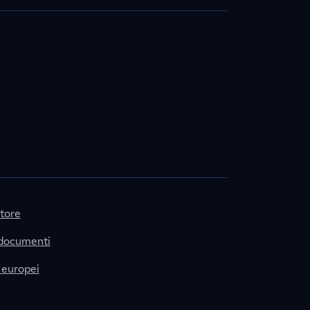
itore
 documenti
 europei