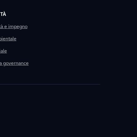
ITÀ
tà e impegno
ientale
ale
la governance