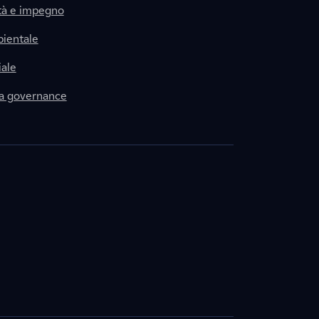
tà e impegno
ientale
ale
la governance