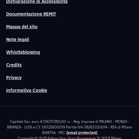
Dichiarazione di Accessibilità
Documentazione REMIT
Mappa del sito
Note legali
Whistleblowing
Credits
Privacy
Informativa Cookie
Capitale Soc. euro 4.736.117.250,00 i.v. - Reg. Imprese di MILANO - MONZA -
BRIANZA - LODI e C.F. 06722600019 Partita IVA 08263330014 - REA di Milano
1698754 - PEC:
[email protected]
Copyright © 2025 Edison Spa - Foro Buonaparte 31, 20121 Milano