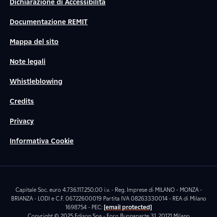
Dichiarazione di Accessibilità
Documentazione REMIT
Mappa del sito
Note legali
Whistleblowing
Credits
Privacy
Informativa Cookie
Capitale Soc. euro 4.736.117.250,00 i.v. - Reg. Imprese di MILANO - MONZA -
BRIANZA - LODI e C.F. 06722600019 Partita IVA 08263330014 - REA di Milano
1698754 - PEC:
[email protected]
Copyright © 2025 Edison Spa - Foro Buonaparte 31, 20121 Milano