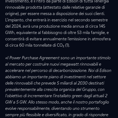
Investimento, e il ritiro da parte di Edison di tutta l’energia
rinnovabile prodotta (attestato dalle relative garanzie di
origine), per essere messa a disposizione dei suoi clienti.
L’impianto, che entrerà in esercizio nel secondo semestre
del 2024, avrà una produzione media annua di circa 145
GWh, equivalente al fabbisogno di oltre 53 mila famiglie, e
consentirà di evitare annualmente l’emissione in atmosfera
di circa 60 mila tonnellate di CO₂ (1).
«I Power Purchase Agreement sono un importante stimolo
al mercato per costruire nuovi megawatt rinnovabili e
accelerare nel percorso di decarbonizzazione. Noi di Edison
abbiamo un importante piano di investimenti nel settore
delle rinnovabili che prevede 5 miliardi al 2030 destinati
prevalentemente alla crescita organica del Gruppo, con
l’obiettivo di incrementare l’installato green dagli attuali 2
GW a 5 GW. Allo stesso modo, anche il nostro portafoglio
evolve responsabilmente, diventando uno strumento
sempre più flessibile e diversificato, in grado di rispondere