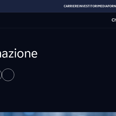
CARRIERE
INVESTITORI
MEDIA
FORN
Ch
azione