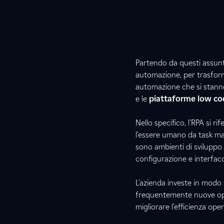
Partendo da questi assunt
automazione, per trasformar
automazione che si stan
e le
piattaforme low co
Nello specifico, l’RPA si rif
l’essere umano da task man
sono ambienti di sviluppo
configurazione e interfac
L'azienda investe in modo 
frequentemente nuove oppo
migliorare l'efficienza op