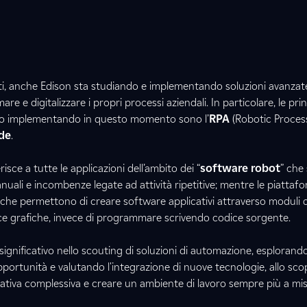
i, anche Edison sta studiando e implementando soluzioni avanzate
e e digitalizzare i propri processi aziendali. In particolare, le prin
no implementando in questo momento sono l’
RPA
(Robotic Proces
de
.
erisce a tutte le applicazioni dell’ambito dei “
software robot
” che
uali e incombenze legate ad attività ripetitive; mentre le piatta
 che permettono di creare software applicativi attraverso moduli d
ce grafiche, invece di programmare scrivendo codice sorgente.
significativo nello scouting di soluzioni di automazione, esplorand
rtunità e valutando l'integrazione di nuove tecnologie, allo sco
erativa complessiva e creare un ambiente di lavoro sempre più a m