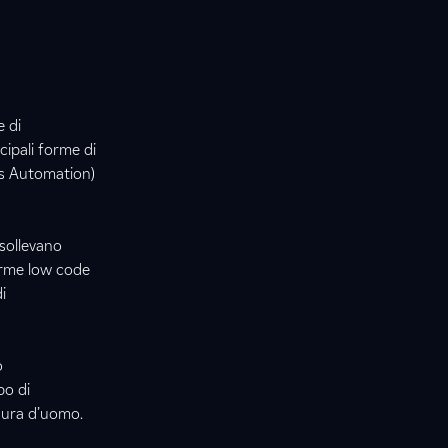
 di
cipali forme di
s Automation)
 sollevano
forme low code
i
o
po di
isura d’uomo.