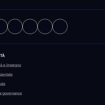
ITÀ
tà e impegno
ientale
ale
la governance