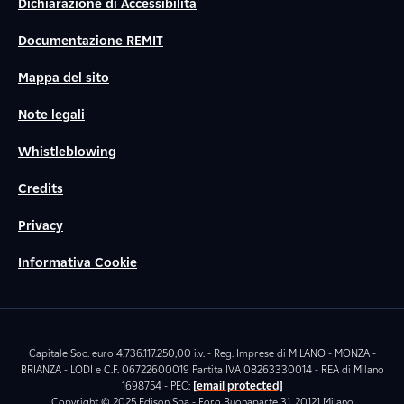
Dichiarazione di Accessibilità
Documentazione REMIT
Mappa del sito
Note legali
Whistleblowing
Credits
Privacy
Informativa Cookie
Capitale Soc. euro 4.736.117.250,00 i.v. - Reg. Imprese di MILANO - MONZA -
BRIANZA - LODI e C.F. 06722600019 Partita IVA 08263330014 - REA di Milano
1698754 - PEC:
[email protected]
Copyright © 2025 Edison Spa - Foro Buonaparte 31, 20121 Milano