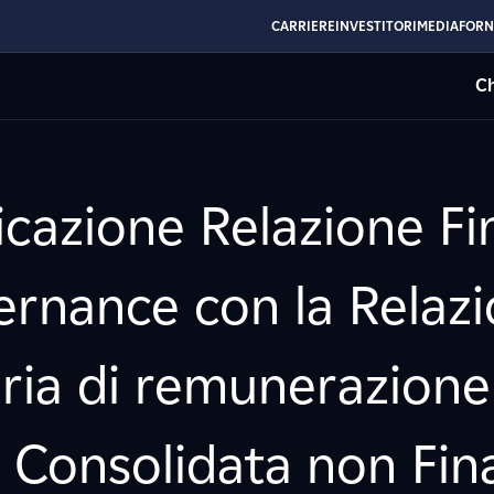
CARRIERE
INVESTITORI
MEDIA
FORN
Ch
icazione Relazione Fin
rnance con la Relazi
eria di remunerazion
 Consolidata non Fin