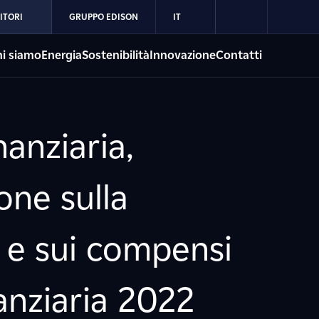
ITORI
GRUPPO EDISON
IT
i siamo
Energia
Sostenibilità
Innovazione
Contatti
anziaria,
one sulla
e e sui compensi
anziaria 2022