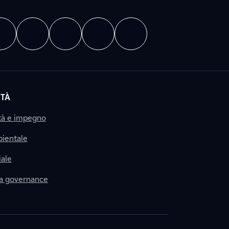
ITÀ
tà e impegno
ientale
ale
la governance