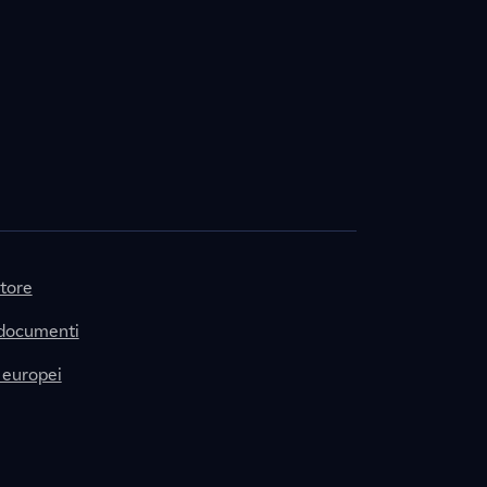
itore
 documenti
 europei