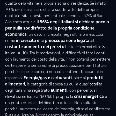
qualità della vita nella propria zona di residenza. Se infatti il
70% degli italiani si dichiara soddisfatto della propria
qualità di vita, questa percentuale scende al 62% al Sud.
Allo stato attuale, il
56% degli italiani si dichiara poco o
per nulla soddisfatto della propria condizione
economica
, un dato in crescita negli ultimi 6 mesi, così
come
in crescita è la preoccupazione legata al
costante aumento dei prezzi
(che tocca ormai oltre 8
italiani su 10). Tra le motivazioni, la difficoltà di fare i conti
con l’aumento del costo della vita, il non potersi permettere
certe spese, la sensazione di preoccupazione per il futuro
perché le spese correnti non consentono di accumulare
risparmio.
Energia/gas e carburanti
, oltre ai
prodotti
alimentari
, le categorie di spesa su cui la quasi totalità
degli italiani ha registrato
aumenti,
con percentuali
elevatissime (sopra l’80%). E proprio la
crisi energetica
è
un punto cruciale del dibattito attuale. Non soltanto
perché l’aumento del costo dell’energia, oltre al conflitto tra
Russia e Ucraina, è considerato la principale causa