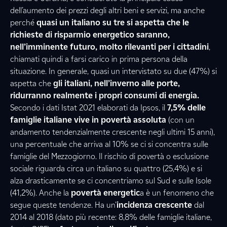
dell’aumento dei prezzi degli altri beni e servizi, ma anche
perché
quasi un italiano su tre si aspetta che le
richieste di risparmio energetico saranno,
nell’imminente futuro, molto rilevanti per i cittadini
,
chiamati quindi a farsi carico in prima persona della
situazione. In generale, quasi un intervistato su due (47%) si
aspetta che
gli italiani, nell’inverno alle porte,
ridurranno realmente i propri consumi di energia.
Secondo i dati Istat 2021 elaborati da Ipsos, il
7,5% delle
famiglie italiane vive in povertà assoluta
(con un
andamento tendenzialmente crescente negli ultimi 15 anni),
una percentuale che arriva al 10% se ci si concentra sulle
famiglie del Mezzogiorno. Il rischio di povertà o esclusione
sociale riguarda circa un italiano su quattro (25,4%) e si
alza drasticamente se ci concentriamo sul Sud e sulle Isole
(41,2%). Anche la
povertà energetic
a è un fenomeno che
segue queste tendenze. Ha un’
incidenza crescente
dal
2014 al 2018 (dato più recente: 8,8% delle famiglie italiane,