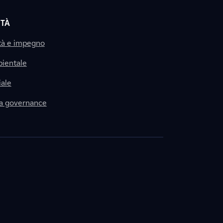
ITÀ
tà e impegno
ientale
ale
la governance