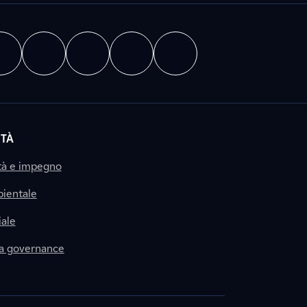
ITÀ
tà e impegno
ientale
ale
la governance