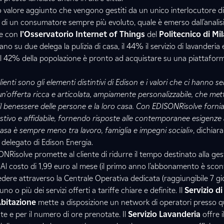
lto valore aggiunto che vengono gestiti da un unico interlocutore di
 di un consumatore sempre più evoluto, quale è emerso dall’analis
ne con
l’Osservatorio Internet of Things
del
Politecnico di Mi
ano su due delega la pulizia di casa, il 44% il servizio di lavanderia 
he il 42% della popolazione è pronto ad acquistare su una piattafor
clienti sono gli elementi distintivi di Edison e i valori che ci hanno 
n’offerta ricca e articolata, ampiamente personalizzabile, che met
l benessere delle persone e la loro casa. Con EDISONRisolve forn
estivo e affidabile, fornendo risposte alle contemporanee esigenze 
casa è sempre meno tra lavoro, famiglia e impegni sociali»
, dichiar
 delegato di Edison Energia.
ONRisolve promette al cliente di ridurre il tempo destinato alla ges
. Al costo di 1,99 euro al mese (il primo anno l’abbonamento è scon
iedere attraverso la Centrale Operativa dedicata (raggiungibile 7 gi
uno o più dei servizi offerti a tariffe chiare e definite. Il
Servizio di
Abitazione
mette a disposizione un network di operatori presso qu
nte e per il numero di ore prenotate. Il
Servizio Lavanderia
offre il