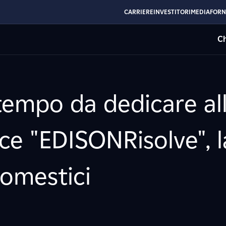
CARRIERE
INVESTITORI
MEDIA
FORN
Ch
mpo da dedicare all
ce "EDISONRisolve", l
domestici