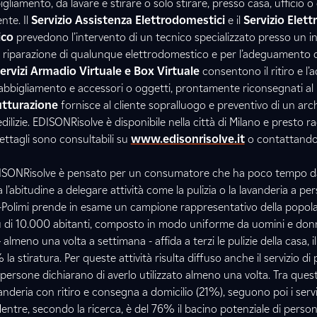
gliamento, da lavare e stirare o solo stirare, presso casa, ufficio o 
nte. Il
Servizio Assistenza Elettrodomestici
e il
Servizio Elettr
ico
prevedono l’intervento di un tecnico specializzato presso un in
 e riparazione di qualunque elettrodomestico e per l’adeguamento d
ervizi Armadio Virtuale e Box Virtuale
consentono il ritiro e l
 abbigliamento e accessori o oggetti, prontamente riconsegnati a
utturazione
fornisce al cliente sopralluogo e preventivo di un arc
edilizie. EDISONRisolve è disponibile nella città di Milano e presto 
i dettagli sono consultabili su
www.edisonrisolve.it
o contattand
DISONRisolve è pensato per un consumatore che ha poco tempo da
’abitudine a delegare attività come la pulizia o la lavanderia a pe
oxa-Polimi prende in esame un campione rappresentativo della popol
iù di 10.000 abitanti, composto in modo uniforme da uomini e donne
lmeno una volta a settimana - affida a terzi le pulizie della casa, i
% la stiratura. Per queste attività risulta diffuso anche il servizio d
e persone dichiarano di averlo utilizzato almeno una volta. Tra questi,
avanderia con ritiro e consegna a domicilio (21%), seguono poi i serviz
 Mentre, secondo la ricerca, è del 76% il bacino potenziale di pers