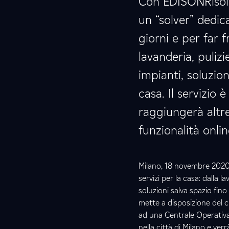
Con EDISONRisolve
un “solver” dedica
giorni e per far 
lavanderia, puliz
impianti, soluzio
casa. Il servizio 
raggiungerà altre 
funzionalità onli
Milano, 18 novembre 2020
servizi per la casa: dalla l
soluzioni salva spazio fino
mette a disposizione del c
ad una Centrale Operativa ra
nella città di Milano e verr