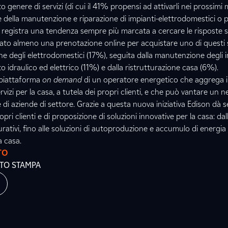
o genere di servizi (di cui il 41% propensi ad attivarli nei prossimi m
 della manutenzione e riparazione di impianti-elettrodomestici o per
si registra una tendenza sempre più marcata a cercare le risposte 
tuato almeno una prenotazione online per acquistare uno di questi se
ione degli elettrodomestici (17%), seguita dalla manutenzione degli 
 idraulico ed elettrico (11%) e dalla ristrutturazione casa (6%).
 piattaforma
on demand
di un operatore energetico che aggrega
ervizi per la casa, a tutela dei propri clienti, e che può vantare un 
e di aziende di settore. Grazie a questa nuova iniziativa Edison dà s
pri clienti e di proposizione di soluzioni innovative per la casa: dal
curativi, fino alle soluzioni di autoproduzione e accumulo di energia
a casa.
TO
ATO STAMPA