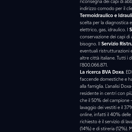
riconsegna dei capi di abbi
indirizzo comodo per il clie
Termoidraulico e Idraul
scelta per la diagnostica
elettrico, gas, idraulico. I
S
conservazione dei capi di
bisogno. Il
Servizio Ristr
eventuali ristrutturazioni 
altre città italiane. Tutti 
l’800.066.871.
La ricerca BVA Doxa
. E
faccende domestiche e ha l
alla famiglia. L’analisi D
residente in centri con p
che il 50% del campione – a
lavaggio dei vestiti e il 37
online, infatti il 40% dell
richiesto è il servizio di l
(14%) e di stireria (12%).