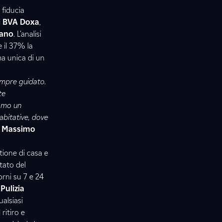
 fiducia
i
BVA Doxa
,
lano
. L’analisi
e il 37% la
ma unica di un
sempre guidato.
te
iamo un
abitative, dove
a
Massimo
tione di casa e
tato del
orni su 7 e 24
 Pulizia
alsiasi
 ritiro e