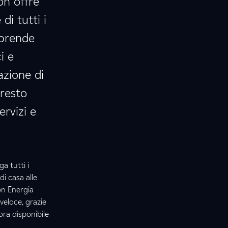
on offre
di tutti i
mprende
i e
azione di
presto
ervizi e
a tutti i
di casa alle
son Energia
veloce, grazie
 ora disponibile