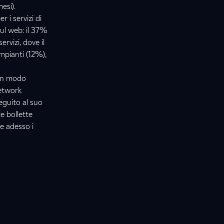
esi).
 i servizi di
sul web: il 37%
rvizi, dove il
impianti (12%),
 in modo
network
eguito al suo
le bollette
 e adesso i