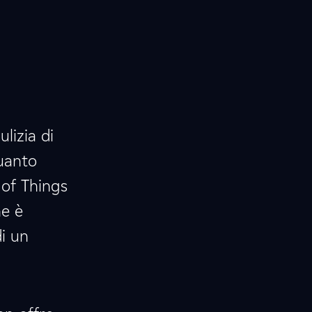
lizia di
quanto
 of Things
ne è
i un