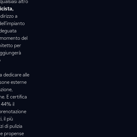
qualsiasi altro
icista,
dirizzo a
ell’impianto
’adeguata
l momento del
hitetto per
raggiungerà
o
 dedicare alle
rsone esterne
azione,
. E certifica
l 44% il
i prenotazione
 il più
i di pulizia
one propense