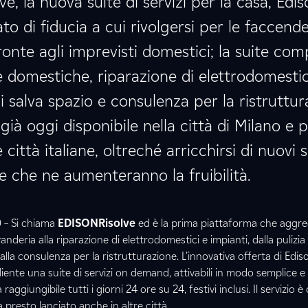
, la nuova suite di servizi per la casa, Edis
to di fiducia a cui rivolgersi per le faccende 
fronte agli imprevisti domestici; la suite co
ie domestiche, riparazione di elettrodomestic
ni salva spazio e consulenza per la ristruttur
è già oggi disponibile nella città di Milano e 
città italiane, oltreché arricchirsi di nuovi s
ne che ne aumenteranno la fruibilità.
 – Si chiama
EDISONRisolve
ed è la prima piattaforma che aggreg
avanderia alla riparazione di elettrodomestici e impianti, dalla pulizia 
 alla consulenza per la ristrutturazione. L’innovativa offerta di Edi
liente una suite di servizi on demand, attivabili in modo semplice e 
ggiungibile tutti i giorni 24 ore su 24, festivi inclusi. Il servizio è
à presto lanciato anche in altre città.