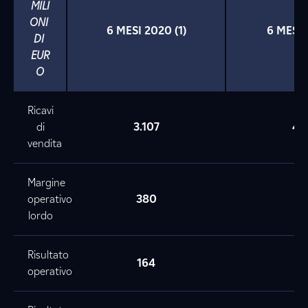
MILI
ONI 
6 MESI 2020 (1)
6 MESI 
DI 
EUR
O
Ricavi
di
3.107
4.3
vendita
Margine
operativo
380
3
lordo
Risultato
164
17
operativo