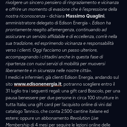
rivolgere un sincero pensiero di ringraziamento e vicinanza
e offrire un momento di evasione che è l’espressione della
nostra riconoscenza
– dichiara
Massimo Quaglini
,
amministratore delegato di Edison Energia -.
Edison ha
prontamente reagito all’emergenza, continuando ad
assicurare un servizio affidabile e di eccellenza, com’è nella
sua tradizione, ed esprimendo vicinanza e responsabilità
verso i clienti. Oggi facciamo un passo ulteriore,
accompagnando i cittadini anche in questa fase di
ripartenza con nuovi servizi di mobilità per muoversi
liberamente e in sicurezza nelle nostre città
».
I medici e infermieri, già clienti Edison Energia, andando sul
sito
www.edisonenergia.it
, potranno scegliere entro il
31 luglio tra i seguenti regali: una gift card Boscolo, per una
pausa benessere per due persone in circa 100 strutture in
tutta Italia; una gift card per l’acquisto online di vini dal
catalogo Tannico, che conta 2.500 cantine italiane ed
estere; oppure un abbonamento
Revolution Live
Membership
di 4 mesi per seguire le lezioni online delle