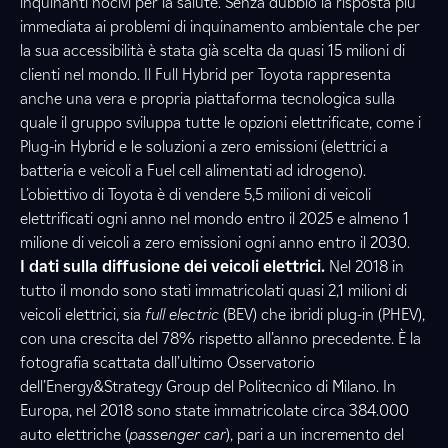
inquinanti nocivi per la salute. Senza dubbio la risposta più
immediata ai problemi di inquinamento ambientale che per
la sua accessibilità è stata già scelta da quasi 15 milioni di
clienti nel mondo. Il Full Hybrid per Toyota rappresenta
anche una vera e propria piattaforma tecnologica sulla
quale il gruppo sviluppa tutte le opzioni elettrificate, come i
Plug-in Hybrid e le soluzioni a zero emissioni (elettrici a
batteria e veicoli a Fuel cell alimentati ad idrogeno).
L’obiettivo di Toyota è di vendere 5,5 milioni di veicoli
elettrificati ogni anno nel mondo entro il 2025 e almeno 1
milione di veicoli a zero emissioni ogni anno entro il 2030.
I dati sulla diffusione dei veicoli elettrici.
Nel 2018 in
tutto il mondo sono stati immatricolati quasi 2,1 milioni di
veicoli elettrici, sia
full electric
(BEV) che ibridi plug-in (PHEV),
con una crescita del 78% rispetto all’anno precedente. È la
fotografia scattata dall’ultimo Osservatorio
dell’Energy&Strategy Group del Politecnico di Milano. In
Europa, nel 2018 sono state immatricolate circa 384.000
auto elettriche (
passenger car
), pari a un incremento del