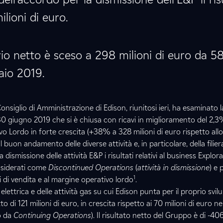
lioni di euro.
rio netto è sceso a 298 milioni di euro da 58
naio 2019.
 Consiglio di Amministrazione di Edison, riunitosi ieri, ha esaminato 
30 giugno 2019 che si è chiusa con ricavi in miglioramento del 2,3%
o Lordo in forte crescita (+38% a 328 milioni di euro rispetto all
 buon andamento delle diverse attività e, in particolare, della filiera
a dismissione delle attività E&P i risultati relativi al business Explor
nsiderati come
Discontinued Operations
(
attività in dismissione
) e
1
i di vendita e al margine operativo lordo
.
ra elettrica e delle attività gas su cui Edison punta per il proprio sv
o di 121 milioni di euro, in crescita rispetto ai 70 milioni di euro ne
o da
Continuing Operations
). Il risultato netto del Gruppo è di -406