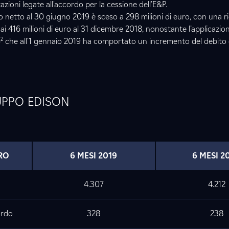
azioni legate all'accordo per la cessione dell’E&P.
o netto al 30 giugno 2019 è sceso a 298 milioni di euro, con una r
dai 416 milioni di euro al 31 dicembre 2018, nonostante l’applicazi
2
6
che all'1 gennaio 2019 ha comportato un incremento del debito d
UPPO EDISON
URO
6 MESI 2019
6 MESI 2
4.307
4.212
ordo
328
238