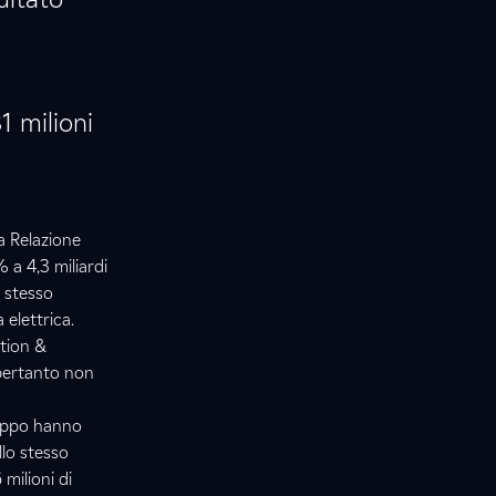
1 milioni
la Relazione
 a 4,3 miliardi
o stesso
 elettrica.
ation &
 pertanto non
iluppo hanno
llo stesso
 milioni di