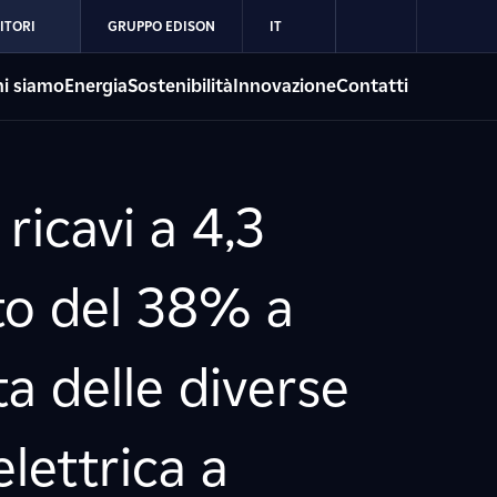
ITORI
GRUPPO EDISON
IT
i siamo
Energia
Sostenibilità
Innovazione
Contatti
ricavi a 4,3
to del 38% a
ta delle diverse
 elettrica a