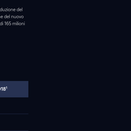
iduzione del
one del nuovo
i 165 milioni
1
018