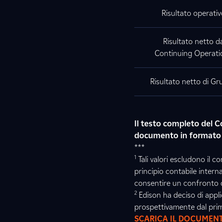
Risultato operati
Risultato netto d
Continuing Operati
Risultato netto di G
Il testo completo del 
documento in formato
***
1
Tali valori escludono il c
principio contabile intern
consentire un confronto o
2
Edison ha deciso di appli
prospettivamente dal prim
SCARICA IL DOCUMEN