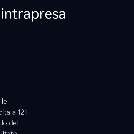
 intrapresa
 le
cita a 121
do del
ultato