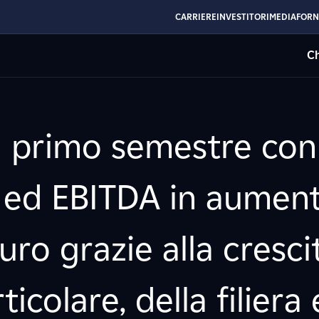
CARRIERE
INVESTITORI
MEDIA
FORN
Ch
l primo semestre con 
ro ed EBITDA in aumen
uro grazie alla cresci
rticolare, della filiera