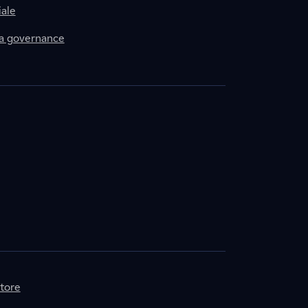
ale
la governance
itore