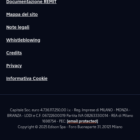
Documentazione REMIT
Mappa del sito
Note legali
Whistleblowing
Credits
Privacy
Informativa Cookie
Capitale Soc. euro 4.736.117.250,00 i.v. - Reg. Imprese di MILANO - MONZA -
BRIANZA - LODI e C.F. 06722600019 Partita IVA 08263330014 - REA di Milano
1698754 - PEC:
[email protected]
Copyright © 2025 Edison Spa - Foro Buonaparte 31, 20121 Milano