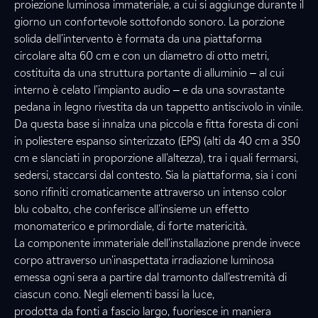
proiezione luminosa immateriale, a cui si aggiunge durante il
giorno un confortevole sottofondo sonoro. La porzione
solida dell'intervento è formata da una piattaforma
circolare alta 60 cm e con un diametro di otto metri,
costituita da una struttura portante di alluminio ‒ al cui
interno è celato l'impianto audio ‒ e da una sovrastante
pedana in legno rivestita da un tappetto antiscivolo in vinile.
Da questa base si innalza una piccola e fitta foresta di coni
in poliestere espanso sinterizzato (EPS) (alti da 40 cm a 350
cm e slanciati in proporzione all'altezza), tra i quali fermarsi,
sedersi, staccarsi dal contesto. Sia la piattaforma, sia i coni
sono rifiniti cromaticamente attraverso un intenso color
blu cobalto, che conferisce all'insieme un effetto
monomaterico e primordiale, di forte matericità.
La componente immateriale dell'installazione prende invece
corpo attraverso un'inaspettata irradiazione luminosa
emessa ogni sera a partire dal tramonto dall'estremità di
ciascun cono. Negli elementi bassi la luce,
prodotta da fonti a fascio largo, fuoriesce in maniera