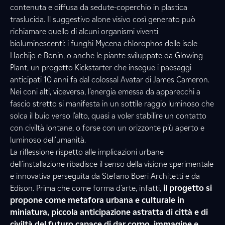
contenuta e diffusa da sedute-coperchio in plastica
traslucida. Il suggestivo alone visivo così generato può
richiamare quello di alcuni organismi viventi
bioluminescenti: i funghi Mycena chlorophos delle isole
Hachijo e Bonin, o anche le piante sviluppate da Glowing
Plant, un progetto Kickstarter che insegue i paesaggi
anticipati 10 anni fa dal colossal Avatar di James Cameron.
Nei coni alti, viceversa, l'energia emessa da apparecchi a
fascio stretto si manifesta in un sottile raggio luminoso che
solca il buio verso l'alto, quasi a voler stabilire un contatto
con civiltà lontane, o forse con un orizzonte più aperto e
luminoso dell'umanità.
La riflessione rispetto alle implicazioni urbane
dell'installazione ribadisce il senso della visione sperimentale
e innovativa perseguita da Stefano Boeri Architetti e da
Edison. Prima che come forma d'arte, infatti,
il progetto si
propone come metafora urbana e culturale in
miniatura, piccola anticipazione astratta di città e di
civiltà del futuro capace di dar corpo, immagine e