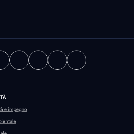
ITÀ
tà e impegno
ientale
ale