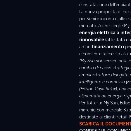
e installazione dell’impiant
La nuova proposta di Ediso
per venire incontro alle es
mercato. A chi sceglie My 
energia elettrica a int
rinnovabile
(attestata con
ad un
finanziamento
per
e consente l’accesso alla
“My Sun si inserisce nella
cambio di passo strategico,
amministratore delegato di
intelligente e connessa (Ed
(Edison Casa Relax), una c
alimentata da energia risp
Per l’offerta My Sun, Edis
marchio commerciale Super
destinato ai clienti retail
SCARICA IL DOCUMEN
CONDIVIDI IL COMUNIC