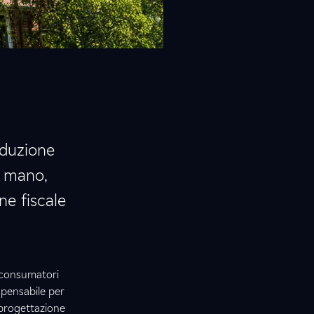
oduzione
n mano,
ne fiscale
i consumatori
spensabile per
progettazione