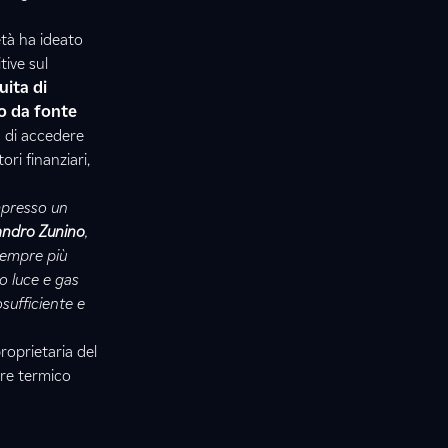
età ha ideato
tive sul
uita di
to da fonte
tà di accedere
ori finanziari,
impresso un
andro Zunino
,
 sempre più
to luce e gas
sufficiente e
roprietaria del
are termico