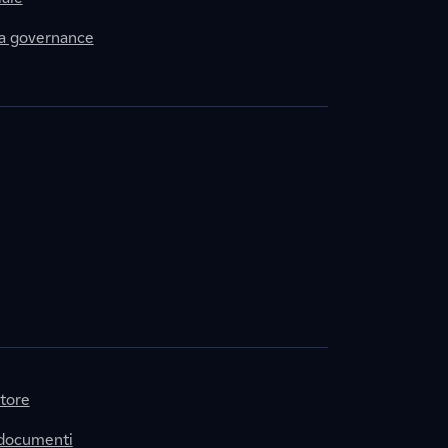
la governance
itore
 documenti