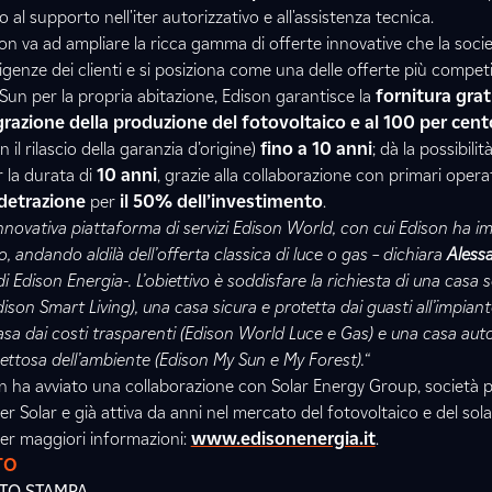
o al supporto nell'iter autorizzativo e all'assistenza tecnica.
n va ad ampliare la ricca gamma di offerte innovative che la soci
igenze dei clienti e si posiziona come una delle offerte più competi
Sun per la propria abitazione, Edison garantisce la
fornitura grat
egrazione della produzione del fotovoltaico e al 100 per cen
 il rilascio della garanzia d’origine)
fino a 10 anni
; dà la possibili
 la durata di
10 anni
, grazie alla collaborazione con primari operat
detrazione
per
il 50% dell’investimento
.
 innovativa piattaforma di servizi Edison World, con cui Edison ha 
 andando aldilà dell’offerta classica di luce o gas – dichiara
Aless
 Edison Energia-. L’obiettivo è soddisfare la richiesta di una casa
ison Smart Living), una casa sicura e protetta dai guasti all’impian
asa dai costi trasparenti (Edison World Luce e Gas) e una casa auto
ettosa dell’ambiente (Edison My Sun e My Forest).“
on ha avviato una collaborazione con Solar Energy Group, società p
 Solar e già attiva da anni nel mercato del fotovoltaico e del sol
. Per maggiori informazioni:
www.edisonenergia.it
.
TO
ATO STAMPA