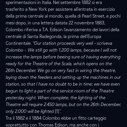
sperimentazioni in Italia. Nel settembre 1882 si era
trasferito a New York per assistere all’entrata in esercizio
della prima centrale al mondo, quella di Pearl Street, e pochi
mesi dopo, in una lettera datata 22 novembre 1883,
Colombo riferiva a T.A. Edison l’avanzamento dei lavori della
centrale di Santa Radegonda, la prima dell’Europa
Continentale.
“Our station proceeds very well – scriveva
Colombo -. We still go with 1.200 lamps, because I will not
increase the lamps before beeing sure of having everything
ready for the Theatre of the Scala, which opens on the
26th December. We go on very fast in wiring the theatre,
laying down the feeders and setting up the machines in our
station, so that I have no doubt to be in time; we have even
begun to light a part of the service room of the Theatre
yesterday night. When complete, the lighting of the
Theatre will require 2.450 lamps, but on the 26th December,
only 2.000 will be lighted
[1]
”
.
Tra il 1882 e il 1884 Colombo ebbe un fitto carteggio
soprattutto con Thomas Edison, ma anche con i