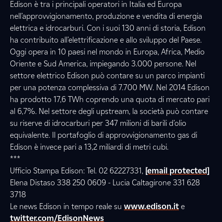
Edison è tra i principali operatori in Italia ed Europa
nell’approvvigionamento, produzione e vendita di energia
elettrica e idrocarburi. Con i suoi 130 anni di storia, Edison
ha contribuito all’elettrificazione e allo sviluppo del Paese.
Oggi opera in 10 paesi nel mondo in Europa, Africa, Medio
Oriente e Sud America, impiegando 3.000 persone. Nel
settore elettrico Edison può contare su un parco impianti
per una potenza complessiva di 7.700 MW. Nel 2014 Edison
ha prodotto 17,6 TWh coprendo una quota di mercato pari
al 6,7%. Nel settore degli upstream, la società può contare
su riserve di idrocarburi per 347 milioni di barili d’olio
equivalente. Il portafoglio di approvvigionamento gas di
Edison è invece pari a 13,2 miliardi di metri cubi.
***
Ufficio Stampa Edison: Tel. 02 62227331,
[email protected]
Elena Distaso 338 250 0609 - Lucia Caltagirone 331 628
3718
Le news Edison in tempo reale su
www.edison.it
e
twitter.com/EdisonNews