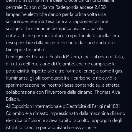
dell’affollatissima Prima della ‘Gioconda’ di Ponchielli, la
centrale Edison di Santa Radegonda accese 2.450
lampadine elettriche dando per la prima volta una
sorprendente e inattesa luce alla rappresentazione
scaligera. Le cronache dell’epoca usarono parole
entusiastiche per raccontare lo spettacolo di quella sera
reso possibile dalla Società Edison e dal suo fondatore
Giuseppe Colombo.
L’energia elettrica alla Scala di Milano, e da lì al resto d’Italia,
è frutto dell’intuizione di Colombo, che ne comprese le
potenzialità rispetto alle altre forme di energia come il gas
illuminante, gli olii combustibili e il carbone, e ne avviò la
sperimentazione nel nostro Paese contando sulla stretta
collaborazione con l’inventore della dinamo, Thomas Alva
Edison.
All’Exposition Internationale d’Electricité di Parigi nel 1881
Colombo era rimasto impressionato dalla macchina dinamo
elettrica di Edison e aveva subito raccolto l’appoggio degli
istituti di credito per acquistarla e avviarne le