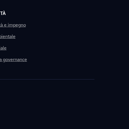
ITÀ
tà e impegno
ientale
ale
la governance