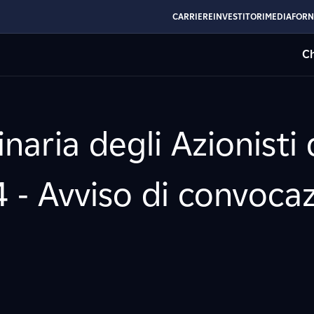
CARRIERE
INVESTITORI
MEDIA
FORN
Ch
aria degli Azionisti
 - Avviso di convoca