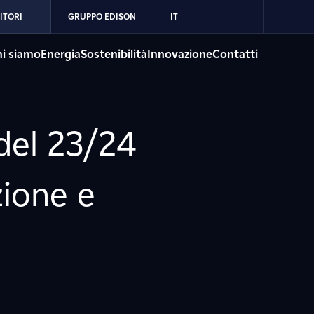
ITORI
GRUPPO EDISON
IT
i siamo
Energia
Sostenibilità
Innovazione
Contatti
 del 23/24
zione e