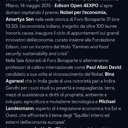
Milano, 14 maggio 2015 –
Edison Open 4EXPO
si apre
domani ospitando il premio
Nobel per l’economia,
Amartya Sen
nella sede storica di Foro Bonaparte 31 (ore
10.30). L’economista indiano, insignito da oltre 100 lauree
honoris causa, inaugura il ciclo di appuntamenti sui grandi
innovatori dell’economia, curato insieme alla Fondazione
Edison, con un incontro dal titolo “
Famines and food
security: sustainability and crisis
”.
Nella Sala Azionisti di Foro Bonaparte si alterneranno
professori di calibro internazionale come
Paul Allan David
,
candidato a sua volta al riconoscimento del Nobel,
Bina
Agarwal
che in India gode di una notorietà pari a Indira
Gandhi per i suoi studi su povertà e ineguaglianza, terra,
mezzi di sussistenza e diritti di proprietà, ambiente e
sviluppo, agricoltura e mutazione tecnologica e
Michael
Landesmann
, esperto di integrazione economica tra Est e
Ovest, che affronterà il tema degli “Squilibri interni ed
esterni dell’economia europea”.