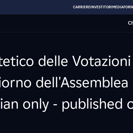
CARRIERE
INVESTITORI
MEDIA
FORN
Ch
etico delle Votazioni
giorno dell'Assemblea 
lian only - published o