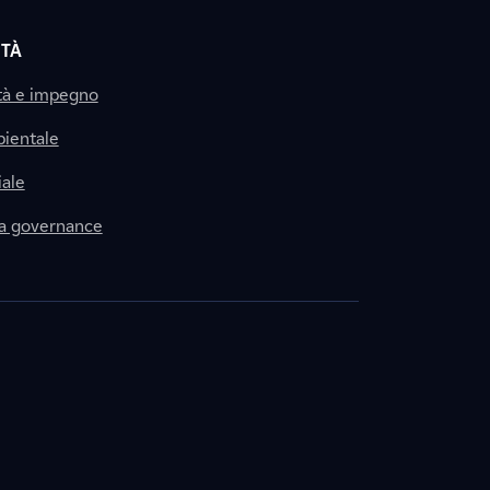
ITÀ
tà e impegno
ientale
ale
la governance