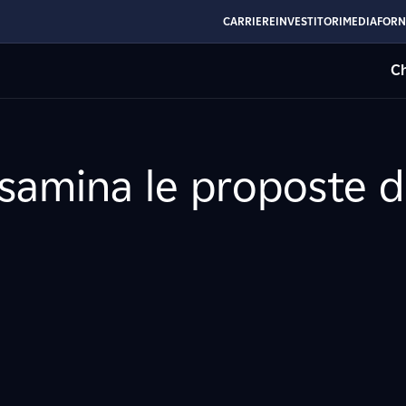
CARRIERE
INVESTITORI
MEDIA
FORN
Ch
esamina le proposte d