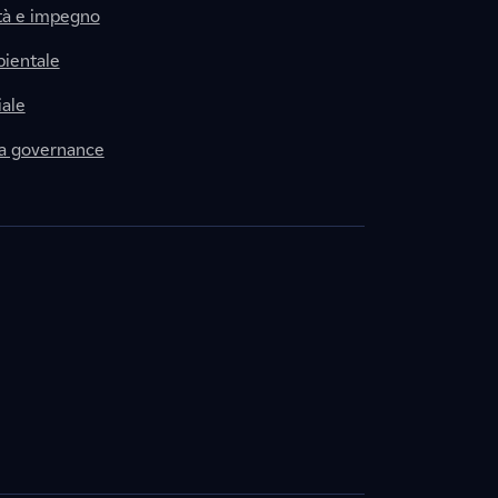
tà e impegno
ientale
ale
la governance