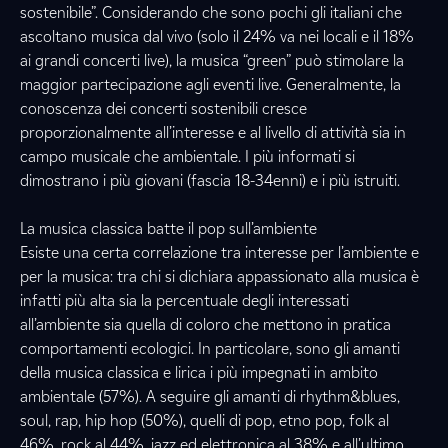
sostenibile”. Considerando che sono pochi gli italiani che
ascoltano musica dal vivo (solo il 24% va nei locali e il 18%
ai grandi concerti live), la musica “green” può stimolare la
maggior partecipazione agli eventi live. Generalmente, la
conoscenza dei concerti sostenibili cresce
proporzionalmente all’interesse e al livello di attività sia in
campo musicale che ambientale. I più informati si
dimostrano i più giovani (fascia 18-34enni) e i più istruiti.
La musica classica batte il pop sull’ambiente
Esiste una certa correlazione tra interesse per l’ambiente e
per la musica: tra chi si dichiara appassionato alla musica è
infatti più alta sia la percentuale degli interessati
all’ambiente sia quella di coloro che mettono in pratica
comportamenti ecologici. In particolare, sono gli amanti
della musica classica e lirica i più impegnati in ambito
ambientale (57%). A seguire gli amanti di rhythm&blues,
soul, rap, hip hop (50%), quelli di pop, etno pop, folk al
46%, rock al 44%, jazz ed elettronica al 38% e all’ultimo