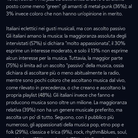
posto come meno “green” gli amanti di metal-punk (36%); al
3% invece coloro che non hanno un’opinione in merito.
Italiani eclettici nei gusti musicali, ma con ascolto passivo
Gli italiani amano la musica: la maggioranza assoluta degli
intervistati (57%) si dichiara “molto appassionata”, il 30%
esprime un interesse moderato, e solo il 13% non esprime
alcun interesse per la musica. Tuttavia, la maggior parte
(75%) si limita ad un ascolto “passivo” della musica, ossia
dichiara di ascoltare più o meno abitualmente la radio,
mentre sono pochi coloro che ascoltano musica dal vivo,
come rilevato in precedenza, o che creano e ascoltano la
propria playlist (48%). Gli italiani invece che fanno e
producono musica sono oltre un milione. La maggioranza
relativa (39%) non ha un genere musicale preferito, ma
ascolta un po’ di tutto. Seguono, con il pubblico più
numeroso, gli appassionati della musica pop, etno pop e
folk (29%), classica e lirica (9%), rock, rhythm&blues, soul,