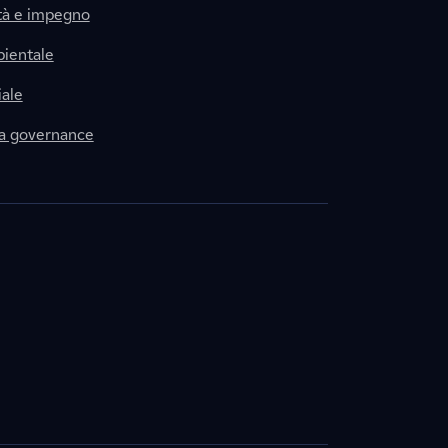
tà e impegno
ientale
ale
la governance