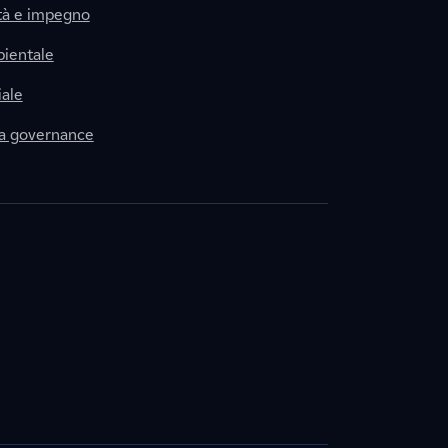
tà e impegno
ientale
ale
la governance