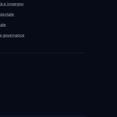
tà e impegno
ientale
ale
la governance